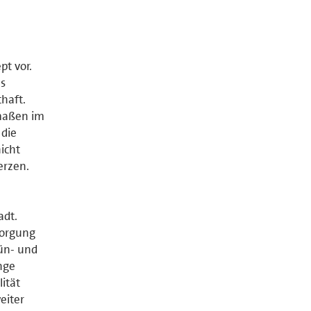
pt vor.
ls
haft.
rmaßen im
 die
icht
erzen.
adt.
sorgung
ün- und
nge
ität
eiter