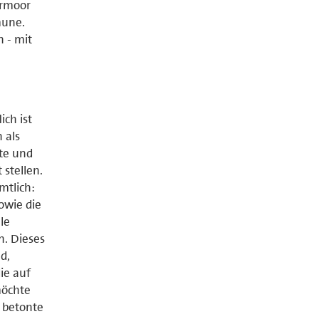
ermoor
mune.
n - mit
ich ist
 als
kte und
 stellen.
mtlich:
owie die
le
n. Dieses
d,
die auf
möchte
, betonte