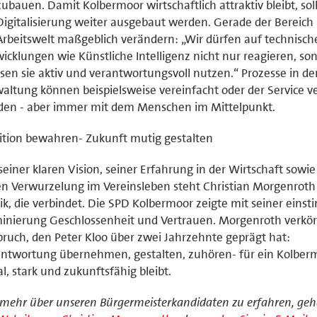
ubauen. Damit Kolbermoor wirtschaftlich attraktiv bleibt, sol
Digitalisierung weiter ausgebaut werden. Gerade der Bereich 
Arbeitswelt maßgeblich verändern: „Wir dürfen auf technisch
icklungen wie Künstliche Intelligenz nicht nur reagieren, so
en sie aktiv und verantwortungsvoll nutzen.“ Prozesse in de
altung können beispielsweise vereinfacht oder der Service v
den - aber immer mit dem Menschen im Mittelpunkt.
ition bewahren- Zukunft mutig gestalten
seiner klaren Vision, seiner Erfahrung in der Wirtschaft sowie
en Verwurzelung im Vereinsleben steht Christian Morgenroth 
tik, die verbindet. Die SPD Kolbermoor zeigte mit seiner eins
nierung Geschlossenheit und Vertrauen. Morgenroth verkör
ruch, den Peter Kloo über zwei Jahrzehnte geprägt hat:
ntwortung übernehmen, gestalten, zuhören- für ein Kolberm
al, stark und zukunftsfähig bleibt.
ehr über unseren Bürgermeisterkandidaten zu erfahren, geh