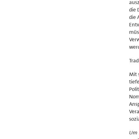
ausz
die 
die 
Entw
müss
Verw
wer
Trad
Mit 
tief
Poli
Nomi
Ansp
Vera
sozi
Um m