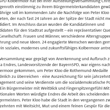
SPD Kolbermoor hat bei ihrer Aufstellungsversammlung Chri
genroth einstimmig zu ihrem Bürgermeisterkandidaten gewä
ährige soll im kommenden Jahr die Nachfolge von Peter Kloo
eten, der nach fast 24 Jahren an der Spitze der Stadt nicht m
idiert. Im Anschluss daran wurden die Kandidatinnen und
idaten für den Stadtrat aufgestellt – ein repräsentativer Que
Gesellschaft: Frauen und Männer, verschiedene Altersgruppe
ahrung und neue Ideen. 24 engagierte Menschen werden ge
ein soziales, modernes und zukunftsfähiges Kolbermoor antr
 Versammlung war geprägt von Anerkennung und Aufbruch zu
a Endres, Landesvorsitzende der BayernSPD, war eigens nac
bermoor gekommen, um Peter Kloo die Rothemund-Medaille
önlich zu überreichen - eine Auszeichnung für sein jahrzehn
gement und seine Verdienste um die sozialdemokratische Pol
 Ein Bürgermeister mit Weitblick und Fingerspitzengefühl Mit
ionalen Worten würdigte Endres die Arbeit des scheidenden
ermeisters. Peter Kloo habe die Stadt in den vergangenen z
zehnten mit Weitsicht, Mut und einem feinen Gespür für die