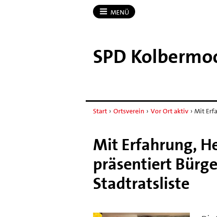
MENÜ
SPD Kolbermo
Start
›
Ortsverein
›
Vor Ort aktiv
›
Mit Erf
Mit Erfahrung, H
präsentiert Bürg
Stadtratsliste