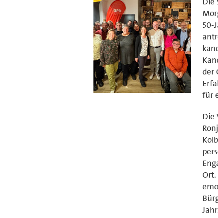
Die 
Mor
50-J
antr
kand
Kand
der 
Erf
für 
Die
Ronj
Kol
pers
Enga
Ort.
emot
Bürg
Jahr