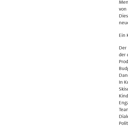
Mens
von 
Dies
neue
Ein 
Der 
der 
Prod
Budg
Dane
In K
Skis
Kind
Enga
Team
Dial
Poli