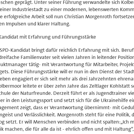
chen geprägt. Unter seiner Führung verwandelte sich Kolb
einer Industriestadt zu einer modernen, lebenswerten Kom
e erfolgreiche Arbeit soll nun Christian Morgenroth fortsetze
n Impulsen und klarer Haltung.
Kandidat mit Erfahrung und Führungsstärke
SPD-Kandidat bringt dafür reichlich Erfahrung mit sich. Berufl
dreifache Familienvater seit vielen Jahren in leitender Position
uktmanager tätig- mit Verantwortung für Mitarbeiter, Proje
ets. Diese Führungsstärke will er nun in den Dienst der Stadt
ben engagiert er sich seit mehr als drei Jahrzehnten ehrena
olbermoor leitete er über zehn Jahre das Zeltlager Kohlstatt s
chule der Naturfreunde. Derzeit führt er als Jugendtrainer vie
er in den Leistungssport und setzt sich für die Ukrainehilfe ei
gement zeigt, dass er Verantwortung übernimmt- mit Gedul
geist und Verlässlichkeit. Morgenroth steht für eine Politik, 
og setzt. Er will Menschen verbinden und nicht spalten:„Ich 
tik machen, die für alle da ist - ehrlich offen und mit Haltung“