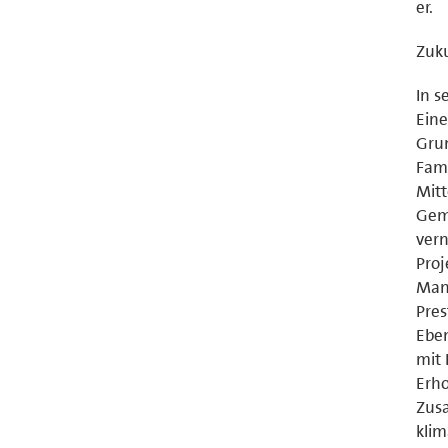
er.
Zuku
In s
Eine
Grun
Fami
Mitt
Gem
vern
Proj
Mang
Pres
Eben
mit 
Erho
Zus
klim