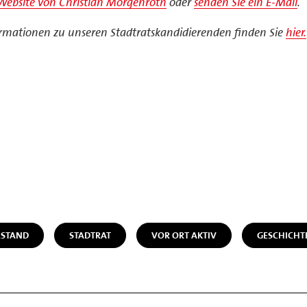
Website von Christian Morgenroth
oder
senden Sie ein E-Mail
.
rmationen zu unseren Stadtratskandidierenden finden Sie
hier.
STAND
STADTRAT
VOR ORT AKTIV
GESCHICHT