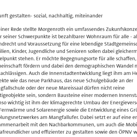
nft gestalten- sozial, nachhaltig, miteinander
einer Rede stellte Morgenroth ein umfassendes Zukunfskonze
r seiner Schwerpunkte ist bezahlbarer Wohnraum für alle - a
drecht und Voraussetzung für eine lebendige Stadtgemeinsc
lien, Kinder, Jugendliche und Senioren sollen dabei gleiche
elpunkt stehen. Er möchte Begegnungsorte für alle schaffen,
einschaft fördern und dabei den demographischen Wandel n
achlässigen. Auch die Innenstadtentwicklung liegt ihm am H
ekte wie das neue Parkhaus, das neue Schulgebäude an der
fallschule oder der neue Mareissaal dürfen nicht reine
tigeobjekte sein, sondern Bausteine einer modernen Innenst
so wichtig ist ihm der klimagerechte Umbau der Energiever
Fernwärme und Solarenergie sowie die Entwicklung eines Gr
lungsnetzwerkes am Mangfallufer. Dabei setzt er auf eine e
ammenarbeit mit den Nachbarkommunen, um auch die Mobil
afreundlicher und effizienter zu gestalten sowie den ÖPNV w