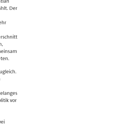
stian
hlt. Der
ehr
rschnitt
n,
meinsam
eten.
gleich.
h
telanges
itik vor
wei