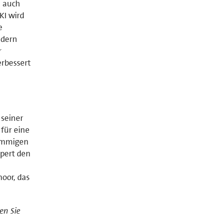
l auch
KI wird
e
ndern
r
erbessert
 seiner
für eine
timmigen
pert den
oor, das
en Sie