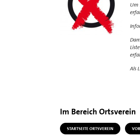
Um m
erfa
Info
Dami
List
erfa
Als 
Im Bereich Ortsverein
STARTSEITE ORTSVEREIN
VOR