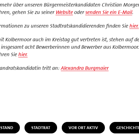
ehr über unseren Bürgermeisterkandidaten Christian Morge
hren, gehen Sie zu seiner
Website
oder
senden Sie ein E-Mail
.
rmationen zu unseren Stadtratskandidierenden finden Sie
hier.
t Kolbermoor auch im Kreistag gut vertreten ist, stehen auf d
e insgesamt acht Bewerberinnen und Bewerber aus Kolbermoor
hren Sie
hier.
Landratskandidatin tritt an:
Alexandra Burgmaier
STAND
STADTRAT
VOR ORT AKTIV
GESCHICHT