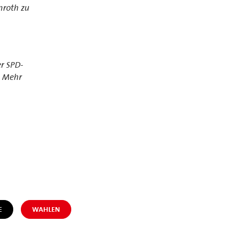
nroth zu
er SPD-
. Mehr
E
WAHLEN